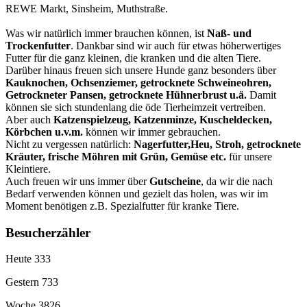
REWE Markt, Sinsheim, Muthstraße.
Was wir natürlich immer brauchen können, ist
Naß- und
Trockenfutter
. Dankbar sind wir auch für etwas höherwertiges
Futter für die ganz kleinen, die kranken und die alten Tiere.
Darüber hinaus freuen sich unsere Hunde ganz besonders über
Kauknochen, Ochsenziemer, getrocknete Schweineohren,
Getrockneter Pansen, getrocknete Hühnerbrust u.ä.
Damit
können sie sich stundenlang die öde Tierheimzeit vertreiben.
Aber auch
Katzenspielzeug, Katzenminze, Kuscheldecken,
Körbchen u.v.m.
können wir immer gebrauchen.
Nicht zu vergessen natürlich:
Nagerfutter,Heu, Stroh, getrocknete
Kräuter, frische Möhren mit Grün, Gemüse etc.
für unsere
Kleintiere.
Auch freuen wir uns immer über
Gutscheine
, da wir die nach
Bedarf verwenden können und gezielt das holen, was wir im
Moment benötigen z.B. Spezialfutter für kranke Tiere.
Besucherzähler
Heute
333
Gestern
733
Woche
3826