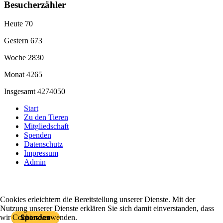
Besucherzähler
Heute
70
Gestern
673
Woche
2830
Monat
4265
Insgesamt
4274050
Start
Zu den Tieren
Mitgliedschaft
Spenden
Datenschutz
Impressum
Admin
Cookies erleichtern die Bereitstellung unserer Dienste. Mit der
Mit PayPal spenden
Nutzung unserer Dienste erklären Sie sich damit einverstanden, dass
wir Cookies verwenden.