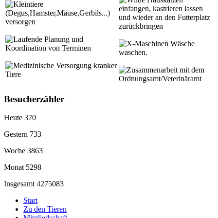
leintiere
einfangen, kastrieren lassen
(Degus,Hamster,Mäuse,Gerbils...)
und wieder an den Futterplatz
versorgen
zurückbringen
aufende Planung und
-Maschinen Wäsche
Koordination von Terminen
waschen.
edizinische Versorgung kranker
usammenarbeit mit dem
Tiere
Ordnungsamt/Veterinäramt
Besucherzähler
Heute
370
Gestern
733
Woche
3863
Monat
5298
Insgesamt
4275083
Start
Zu den Tieren
Mitgliedschaft