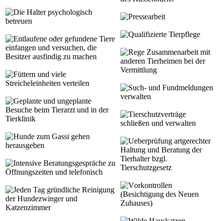
ie Halter psychologisch
ressearbeit
betreuen
ualifizierte Tierpflege
ntlaufene oder gefundene Tiere
einfangen und versuchen, die
ege Zusammenarbeit mit
Besitzer ausfindig zu machen
anderen Tierheimen bei der
Vermittlung
üttern und viele
Streicheleinheiten verteilen
uch- und Fundmeldungen
verwalten
eplante und ungeplante
Besuche beim Tierarzt und in der
ierschutzverträge
Tierklinik
schließen und verwalten
unde zum Gassi gehen
eberprüfung artgerechter
herausgeben
Haltung und Beratung der
Tierhalter bzgl.
ntensive Beratungsgespräche zu
Tierschutzgesetz
Öffnungszeiten und telefonisch
orkontrollen
eden Tag gründliche Reinigung
(Besichtigung des Neuen
der Hundezwinger und
Zuhauses)
Katzenzimmer
ilde Hauskatzen