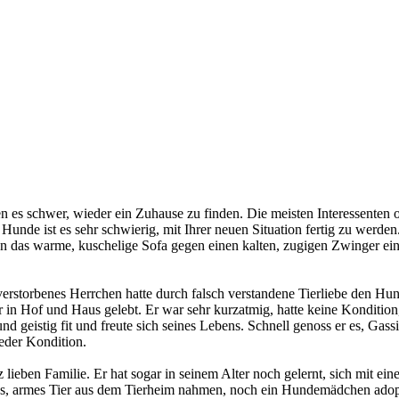
n es schwer, wieder ein Zuhause zu finden. Die meisten Interessenten 
 Hunde ist es sehr schwierig, mit Ihrer neuen Situation fertig zu werd
n das warme, kuschelige Sofa gegen einen kalten, zugigen Zwinger ei
rstorbenes Herrchen hatte durch falsch verstandene Tierliebe den Hund 
r in Hof und Haus gelebt. Er war sehr kurzatmig, hatte keine Konditio
 geistig fit und freute sich seines Lebens. Schnell genoss er es, Gass
der Kondition.
eben Familie. Er hat sogar in seinem Alter noch gelernt, sich mit ein
es, armes Tier aus dem Tierheim nahmen, noch ein Hundemädchen adopt