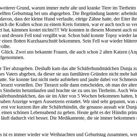
der weiterer Grund, warum immer mehr alte und kranke Tiere im Tierhei
 elften Geburtstag bei uns abgegeben. Die Begründung lautete: arbeits
 davon, dass der kleine Hund verfaulte, eitrige Zähne hatte, der Eiter
 sich die Krallen schon zu einem Kreis formten, war er auch noch so ver
t hat, kämmen kostet nichts!!!! Wir konnten in diesem Moment auch ni
 und dessen Fell total vergilbt war. Schon bald konnte Topsy wieder l
 einen flotten Kurzhaarschnitt bekommen. Sein Fell war wieder blüten
ollte.
s Glück. Zwei uns bekannte Frauen, die auch schon 2 alten Katzen (A
 aufgenommen.
r Tier abzugeben. Deshalb kam das alte Schäferhundmädchen Dunja zu
nes Vaters abgeben, da dieser sie aus familiären Gründen nicht mehr ha
atte. Sie konnte fast nicht mehr aufstehen und jaulte dabei vor Schmer
Tierarzt vorstellen. Der Tierarzt solle dann entscheiden, ob man der al
n Sinsheim herumlaufen und brachte sie zu uns ins Tierheim. Auch Woch
 Schäferhundmädchen, das sie im Alter von 5 Wochen bekommen hatten,
en Anzeige wegen Aussetzens erstattet. Wir sind sehr gepannt, was 
e erst vor kurzem ihre alte Schäferhündin, die genauso aussah wie Dunja
n einen schönen Lebensabend zu geben. Heute geht es der Hündin prima
uft dadurch viel besser. Die Medikamente, die sie immer bekommen muß
uns ist es immer wieder wie Weihnachten und Geburtstag zusammen, wen