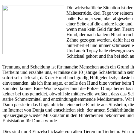
Die wirtschaftliche Situation ist 
Malteserrüde, drei Tage vor seinem
hatte. Kann ja sein, aber abgesehen
einer Seite auf die andere legte und
wenn man kein Geld für den Tierarz
Hund, der nach kaltem Nikotin roch
Zähne gezogen werden, dafür hat er
hinterherlief und immer schmusen w
Und auch Topsy hatte riesengrosse
Schicksal gehört und ihn bei sich
Trennung und Scheidung ist für manche Menschen auch ein Grund ih
Tierheim und erzählte uns, er müsse die 10-jährige Schäferhündin sei
sofort sein. Ich sah, daß der Hund hochgradig Hüftgelenksdysplasie h
einverstanden, als ich ihm sagte, er solle den Hund bitte vorher beim 
zumuten könne. Eine Woche später fand die Polizei Dunja herrenlos i
keiner bei uns gemeldet, obwohl sie mittlerweile wußten, dass das
starke Schmerzmittel und entzündungshemmende Medikamente. Wir hab
Dann passierte das Unglaubliche: eine nette Familie aus Sinsheim, di
im Internet von Dunja und entschieden sich, der armen Schäferhündi
Spaziergänge wieder Muskulatur in den Hinterbeinen bekommen und lä
Entststation für Dunja wurde.
Dies sind nur 3 Einzelschicksale von alten Tieren im Tierheim. Für 