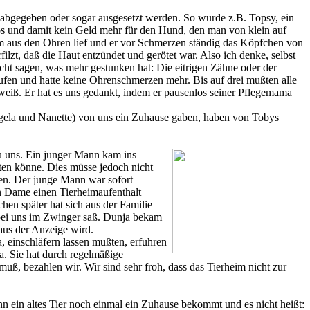
m abgegeben oder sogar ausgesetzt werden. So wurde z.B. Topsy, ein
los und damit kein Geld mehr für den Hund, den man von klein auf
 ihm aus den Ohren lief und er vor Schmerzen ständig das Köpfchen von
filzt, daß die Haut entzündet und gerötet war. Also ich denke, selbst
cht sagen, was mehr gestunken hat: Die eitrigen Zähne oder der
aufen und hatte keine Ohrenschmerzen mehr. Bis auf drei mußten alle
weiß. Er hat es uns gedankt, indem er pausenlos seiner Pflegemama
ngela und Nanette) von uns ein Zuhause gaben, haben von Tobys
 uns. Ein junger Mann kam ins
lten könne. Dies müsse jedoch nicht
zen. Der junge Mann war sofort
ten Dame einen Tierheimaufenthalt
en später hat sich aus der Familie
 bei uns im Zwinger saß. Dunja bekam
aus der Anzeige wird.
, einschläfern lassen mußten, erfuhren
. Sie hat durch regelmäßige
, bezahlen wir. Wir sind sehr froh, dass das Tierheim nicht zur
n ein altes Tier noch einmal ein Zuhause bekommt und es nicht heißt: