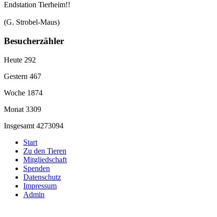
Endstation Tierheim!!
(G. Strobel-Maus)
Besucherzähler
Heute
292
Gestern
467
Woche
1874
Monat
3309
Insgesamt
4273094
Start
Zu den Tieren
Mitgliedschaft
Spenden
Datenschutz
Impressum
Admin