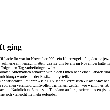
t ging
sbach: Ihr war im November 2001 ein Kater zugelaufen, den sie jetzt
 aufmerksam gemacht hatten, daß sie uns bereits im November hätte mel
auffolgenden Tag vorbeibringen würde..
aarkater. Automatisch schauten wir in den Ohren nach einer Tätowierun
inrichtung) wurde uns der Besitzer mitgeteilt.
s sich tatsächlich um ihren - seit 1 1/2 Jahren vermissten - Kater Max h
oll allen verantwortungsvollen Tierhaltern zeigen, wie wichtig es ist, 
chen. Natürlich muß man sein Tier dann auch registrieren lassen (ist be
ie sich vielleicht nie mehr gefunden.