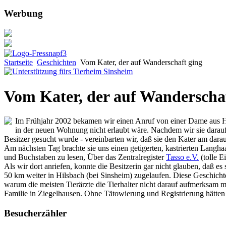
Werbung
Startseite
Geschichten
Vom Kater, der auf Wanderschaft ging
Vom Kater, der auf Wanderschaf
Im Frühjahr 2002 bekamen wir einen Anruf von einer Dame aus Hil
in der neuen Wohnung nicht erlaubt wäre. Nachdem wir sie darauf
Besitzer gesucht wurde - vereinbarten wir, daß sie den Kater am dar
Am nächsten Tag brachte sie uns einen getigerten, kastrierten Langh
und Buchstaben zu lesen, Über das Zentralregister
Tasso e.V.
(tolle E
Als wir dort anriefen, konnte die Besitzerin gar nicht glauben, daß e
50 km weiter in Hilsbach (bei Sinsheim) zugelaufen. Diese Geschichte s
warum die meisten Tierärzte die Tierhalter nicht darauf aufmerksam ma
Familie in Ziegelhausen. Ohne Tätowierung und Registrierung hätten s
Besucherzähler