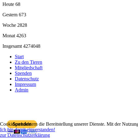
Heute
68
Gestern
673
Woche
2828
Monat
4263
Insgesamt
4274048
Start
Zu den Tieren
Mitgliedschaft
Spenden
Datenschutz
Impressum
Admin
Mit PayPal spenden
Cookies erleichtern die Bereitstellung unserer Dienste. Mit der Nutzun
Ich bin damit einverstanden!
zur Datenschutzerklärung