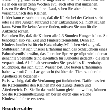
sie in den ersten zehn Wochen evtl. auch öfter mal umziehen.
Lassen Sie den Dingen ihren Lauf, sehen Sie aber ab und zu
vorsichtig nach den Kleinen.
Leider kann es vorkommen, daß die Kätzin bei der Geburt stirbt
oder sie ihre Jungen aufgrund einer Entzündung o.ä. nicht säugen
kann. Wenn Sie keine Amme finden, müssen Sie nun für die
Aufzucht sorgen.
Bedenken Sie, daß die Kleinen alle 2-3 Stunden Hunger haben. Sie
benötigen also viel Zeit und Fingerspitzengefühl. Denn ein
Kinderschnuller ist für ein Katzenbaby-Mäulchen viel zu groß.
Stattdessen hat sich unserer Erfahrung nach das Schläuchlein eines
Fahrradventils bewährt, das über eine Spritze gestülpt wird oder so
genannte Spenstifte (sind eigentlich für Kuheuter gedacht), die steril
verpackt sind. Als Inhalt verwenden Sie spezielles Katzenbaby-
Milchpuler, das sich gut in Wasser löst. Die besten Erfahrungen
haben wir mit Cimi-Lac gemacht (ist über den Tierarzt oder die
Apotheke zu beziehen).
Es ist wichtig, daß die Verdauung gut funktioniert. Dafür massiert
die Katzenmutter den Kleinen mit der Zunge Bauch und
Afterbereich. Da Sie Ihr das wohl kaum gleichtun wollen, können
Sie die Katzenmutterzunge am besten durch eine weiche
Kinderzahnbürste ersetzen.
Besucherzähler