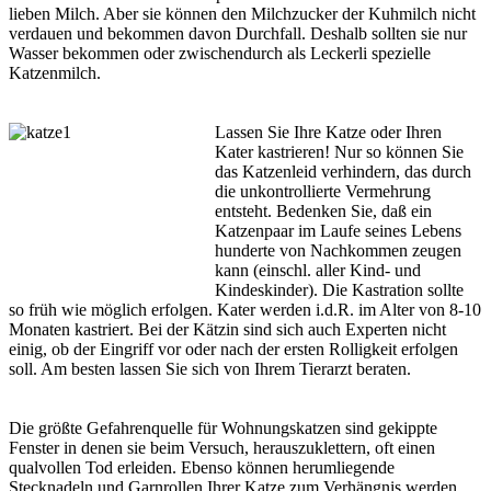
lieben Milch. Aber sie können den Milchzucker der Kuhmilch nicht
verdauen und bekommen davon Durchfall. Deshalb sollten sie nur
Wasser bekommen oder zwischendurch als Leckerli spezielle
Katzenmilch.
Lassen Sie Ihre Katze oder Ihren
Kater kastrieren! Nur so können Sie
das Katzenleid verhindern, das durch
die unkontrollierte Vermehrung
entsteht. Bedenken Sie, daß ein
Katzenpaar im Laufe seines Lebens
hunderte von Nachkommen zeugen
kann (einschl. aller Kind- und
Kindeskinder). Die Kastration sollte
so früh wie möglich erfolgen. Kater werden i.d.R. im Alter von 8-10
Monaten kastriert. Bei der Kätzin sind sich auch Experten nicht
einig, ob der Eingriff vor oder nach der ersten Rolligkeit erfolgen
soll. Am besten lassen Sie sich von Ihrem Tierarzt beraten.
Die größte Gefahrenquelle für Wohnungskatzen sind gekippte
Fenster in denen sie beim Versuch, herauszuklettern, oft einen
qualvollen Tod erleiden. Ebenso können herumliegende
Stecknadeln und Garnrollen Ihrer Katze zum Verhängnis werden.