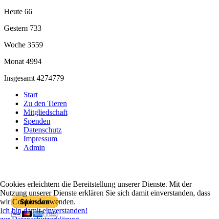
Heute
66
Gestern
733
Woche
3559
Monat
4994
Insgesamt
4274779
Start
Zu den Tieren
Mitgliedschaft
Spenden
Datenschutz
Impressum
Admin
Cookies erleichtern die Bereitstellung unserer Dienste. Mit der
Mit PayPal spenden
Nutzung unserer Dienste erklären Sie sich damit einverstanden, dass
wir Cookies verwenden.
Ich bin damit einverstanden!