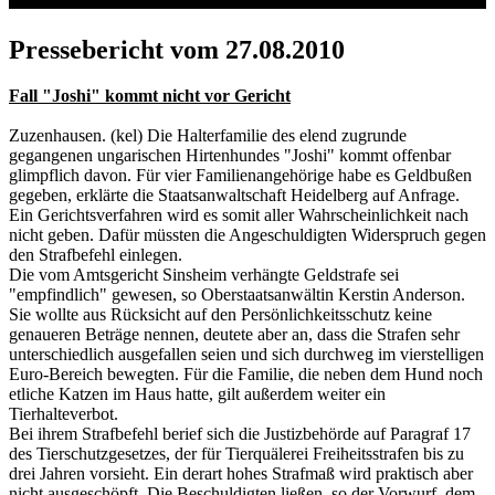
Pressebericht vom 27.08.2010
Fall "Joshi" kommt nicht vor Gericht
Zuzenhausen. (kel) Die Halterfamilie des elend zugrunde
gegangenen ungarischen Hirtenhundes "Joshi" kommt offenbar
glimpflich davon. Für vier Familienangehörige habe es Geldbußen
gegeben, erklärte die Staatsanwaltschaft Heidelberg auf Anfrage.
Ein Gerichtsverfahren wird es somit aller Wahrscheinlichkeit nach
nicht geben. Dafür müssten die Angeschuldigten Widerspruch gegen
den Strafbefehl einlegen.
Die vom Amtsgericht Sinsheim verhängte Geldstrafe sei
"empfindlich" gewesen, so Oberstaatsanwältin Kerstin Anderson.
Sie wollte aus Rücksicht auf den Persönlichkeitsschutz keine
genaueren Beträge nennen, deutete aber an, dass die Strafen sehr
unterschiedlich ausgefallen seien und sich durchweg im vierstelligen
Euro-Bereich bewegten. Für die Familie, die neben dem Hund noch
etliche Katzen im Haus hatte, gilt außerdem weiter ein
Tierhalteverbot.
Bei ihrem Strafbefehl berief sich die Justizbehörde auf Paragraf 17
des Tierschutzgesetzes, der für Tierquälerei Freiheitsstrafen bis zu
drei Jahren vorsieht. Ein derart hohes Strafmaß wird praktisch aber
nicht ausgeschöpft. Die Beschuldigten ließen, so der Vorwurf, dem