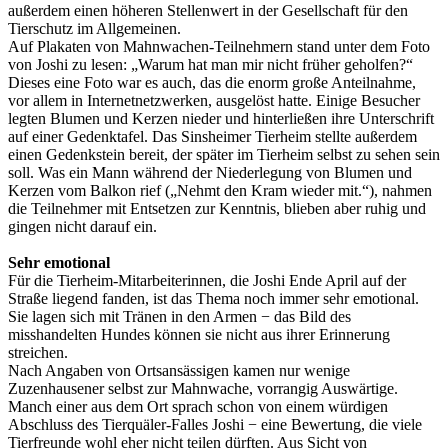
außerdem einen höheren Stellenwert in der Gesellschaft für den
Tierschutz im Allgemeinen.
Auf Plakaten von Mahnwachen-Teilnehmern stand unter dem Foto
von Joshi zu lesen: „Warum hat man mir nicht früher geholfen?“
Dieses eine Foto war es auch, das die enorm große Anteilnahme,
vor allem in Internetnetzwerken, ausgelöst hatte. Einige Besucher
legten Blumen und Kerzen nieder und hinterließen ihre Unterschrift
auf einer Gedenktafel. Das Sinsheimer Tierheim stellte außerdem
einen Gedenkstein bereit, der später im Tierheim selbst zu sehen sein
soll. Was ein Mann während der Niederlegung von Blumen und
Kerzen vom Balkon rief („Nehmt den Kram wieder mit.“), nahmen
die Teilnehmer mit Entsetzen zur Kenntnis, blieben aber ruhig und
gingen nicht darauf ein.
Sehr emotional
Für die Tierheim-Mitarbeiterinnen, die Joshi Ende April auf der
Straße liegend fanden, ist das Thema noch immer sehr emotional.
Sie lagen sich mit Tränen in den Armen − das Bild des
misshandelten Hundes können sie nicht aus ihrer Erinnerung
streichen.
Nach Angaben von Ortsansässigen kamen nur wenige
Zuzenhausener selbst zur Mahnwache, vorrangig Auswärtige.
Manch einer aus dem Ort sprach schon von einem würdigen
Abschluss des Tierquäler-Falles Joshi − eine Bewertung, die viele
Tierfreunde wohl eher nicht teilen dürften. Aus Sicht von