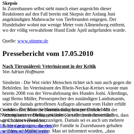
Skepsis
In Zuzenhausen selbst sieht manch einer angesichts dieser
Reaktionen auf den Fall bereits mit Skepsis der Anfang Juni
angekündigten Mahnwache von Tierfreunden entgegen. Der
Hundehalter wohnt nur wenige Meter vom Allmendweg entfernt,
wo der völlig verwahrloste Hund Ende April aufgefunden wurde.
Quelle:
www.stimme.de
Pressebericht vom 17.05.2010
Nach Tierquälerei: Veterinäramt in der Kritik
Von Adrian Hoffmann
Sinsheim - Die Wut vieler Menschen richtet sich nun auch gegen die
Behörden. Im Veterinäramt des Rhein-Neckar-Kreises wusste man
bereits 2008 von der Verwahrlosung des Hundes Joshi. Allerdings,
sagt Berno Müller, Pressesprecher des zuständigen Landratsamts,
seien die damals getroffenen Auflagen allesamt vom Halter erfüllt
worden. Der Mann sei damals außerdem persönlich beim
Cookies erleichtern die Bereitstellung unserer Dienste. Mit der
Veterinäramt vorstellig geworden, um den zwischenzeitlich
Nutzung unserer Dienste erklären Sie sich damit einverstanden, dass
geschorenen Hund vorzuzeigen. Damals sei es auch um mehrere
wir Cookies verwenden.
Katzen gegangen, die von der Familie in Zuzenhausen gehalten
Ich bin damit einverstanden!
wurden, so Müller weiter. Man sei informiert worden, „dass
zur Datenschutzerklärung