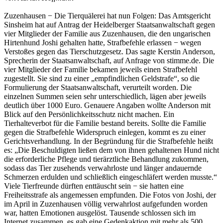
Zuzenhausen − Die Tierquälerei hat nun Folgen: Das Amtsgericht
Sinsheim hat auf Antrag der Heidelberger Staatsanwaltschaft gegen
vier Mitglieder der Familie aus Zuzenhausen, die den ungarischen
Hirtenhund Joshi gehalten hatte, Strafbefehle erlassen − wegen
Verstoßes gegen das Tierschutzgesetz. Das sagte Kerstin Anderson,
Sprecherin der Staatsanwaltschaft, auf Anfrage von stimme.de. Die
vier Mitglieder der Familie bekamen jeweils einen Strafbefehl
zugestellt. Sie sind zu einer „empfindlichen Geldstrafe“, so die
Formulierung der Staatsanwaltschaft, verurteilt worden. Die
einzelnen Summen seien sehr unterschiedlich, lägen aber jeweils
deutlich über 1000 Euro. Genauere Angaben wollte Anderson mit
Blick auf den Persönlichkeitsschutz nicht machen. Ein
Tierhalteverbot für die Familie bestand bereits. Sollte die Familie
gegen die Strafbefehle Widerspruch einlegen, kommt es zu einer
Gerichtsverhandlung. In der Begründung für die Strafbefehle heißt
es: „Die Beschuldigten ließen dem von ihnen gehaltenen Hund nicht
die erforderliche Pflege und tierärztliche Behandlung zukommen,
sodass das Tier zusehends verwahrloste und länger andauernde
Schmerzen erdulden und schließlich eingeschläfert werden musste.“
Viele Tierfreunde dürften enttäuscht sein − sie hatten eine
Freiheitsstrafe als angemessen empfunden. Die Fotos von Joshi, der
im April in Zuzenhausen völlig verwahrlost aufgefunden worden
war, hatten Emotionen ausgelöst. Tausende schlossen sich im
Internet zusammen, es gab eine Gedenkaktion mit mehr als 500