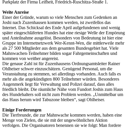
Parkplatz der Firma Leifheit, Friedrich-Ruschitza-Straße 1.
Weite Anreise
Einer der Gründe, warum so viele Menschen zum Gedenken an
Joshi nach Zuzenhausen kommen werden, ist zweifellos das
Internet. Das Schicksal des Ende April aufgefundenen und wenig
später eingeschläferten Hundes hat eine riesige Welle der Empörung
und Anteilnahme ausgelöst. Besonders von Bedeutung ist hier eine
Gruppe im Internetnetzwerk Wer-Kennt-Wen, die mittlerweile mehr
als 27 500 Mitglieder aus dem gesamten Bundesgebiet hat. Viele
Mahnwachen-Teilnehmer bilden sogar Fahrgemeinschaften und
kommen von weither angereist.
Die genaue Zahl ist für Zuzenhausens Ordnungsamtsleiter Rainer
Ohlheiser schwer einzuschätzen. Genügend Personal, um die
Veranstaltung zu stemmen, sei allerdings vorhanden. Auch falls es
mehr als die angekündigten 800 Teilnehmer würden. Besonderes
Augenmerk liegt für Verwaltung und Polizei darauf, dass alles
friedlich bleibt. Die räumliche Nähe vom Fundort Joshis zum Haus
des Hundehalters soll nicht zum Problem werden. „Unmittelbar um
das Haus herum wird Tabuzone bleiben“, sagt Ohlheiser.
Einige Forderungen
Die Tierfreunde, die zur Mahnwache kommen werden, haben eine
Menge von Zielen, die sie mit der ungewöhnlichen Aktion
verfolgen. Die Organisatoren benennen sie wie folgt: Man fordere