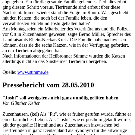
abgegeben. Ein für die gesamte Familie geltendes Tierhalteverbot
ging diesem Schritt voraus. Tierfreunde sind erfreut über diese
Nachricht. Immer wieder stand die Frage im Raum: Was geschieht
mit den Katzen, die noch bei der Familie leben, die den
verwahrlosten Hütehund Joshi gehalten hatte?
Am Montag seien ein Mitarbeiter des Veterinäramts und die Polizei
vor Ort in Zuzenhausen gewesen, sagte Berno Müller, Sprecher des
Landratsamts Rhein-Neckar-Kreis. Die Familie habe nachweisen
können, dass sie die sechs Katzen, wie in der Verfügung gefordert,
an ein Tierheim abgegeben hat.
Nach Informationen der Heilbronner Stimme wurden die Katzen
allerdings nicht an das Sinsheimer Tierheim übergeben.
Quelle:
www.stimme.de
Pressebericht vom 28.05.2010
"Joshi" soll wenigstens nicht ganz unnötig gelitten haben
Von Günther Keller
Zuzenhausen. (kel) Als "Pit", wie er früher gerufen wurde, führte er
ein erbärmliches Leben. Als "Joshi", wie er posthum getauft wurde,
gilt der gequälte Hirtenhund aus Zuzenhausen inzwischen bei
Tierfreunden in ganz Deutschland als Synonym für die artwidrige