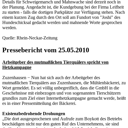
Details für Schweigemarsch und Mahnwache sind derzeit noch in
der Planung. Angedacht ist, die Kundgebung bei der Firma Leifheit
zu starten - falls die dortigen Parkplätze zur Verfügung stehen. Nach
einem kurzen Zug durch den Ort soll am Fundort von "Joshi" des
Hundeschicksal gedacht werden und mahnende Worte gesprochen
werden.
Quelle: Rhein-Neckar-Zeitung
Pressebericht vom 25.05.2010
Arbeitgeber des mutmaßlichen Tierquälers spricht von
Hetzkampagne
Zuzenhausen − Nun hat sich auch der Arbeitgeber des
mutmaßlichen Tierquälers aus Zuzenhausen, die Mühlenbäckerei, zu
Wort gemeldet. Es sei völlig unbegreiflich, dass die GmbH in die
Geschehnisse mit einbezogen und von sogenannten Tierschützern
grundlos zum Ziel einer Internethetzkampagne gemacht werde, heißt
es in einer Pressemitteilung der Bäckerei.
Existenzbedrohende Drohungen
„Die dort ausgesprochenen und Aufrufe zum Boykott des Betriebs
beschädigen nicht nur den guten Ruf des Unternehmens, sie sind