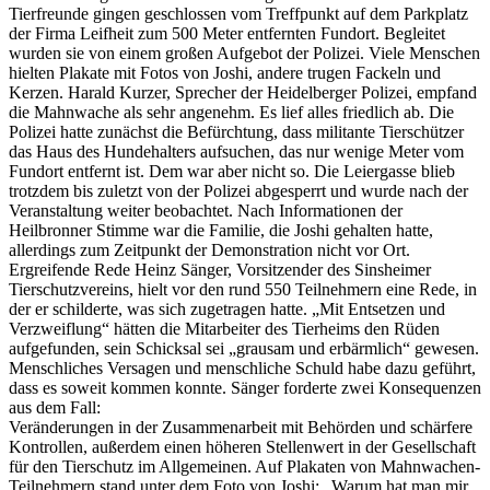
Tierfreunde gingen geschlossen vom Treffpunkt auf dem Parkplatz
der Firma Leifheit zum 500 Meter entfernten Fundort. Begleitet
wurden sie von einem großen Aufgebot der Polizei. Viele Menschen
hielten Plakate mit Fotos von Joshi, andere trugen Fackeln und
Kerzen. Harald Kurzer, Sprecher der Heidelberger Polizei, empfand
die Mahnwache als sehr angenehm. Es lief alles friedlich ab. Die
Polizei hatte zunächst die Befürchtung, dass militante Tierschützer
das Haus des Hundehalters aufsuchen, das nur wenige Meter vom
Fundort entfernt ist. Dem war aber nicht so. Die Leiergasse blieb
trotzdem bis zuletzt von der Polizei abgesperrt und wurde nach der
Veranstaltung weiter beobachtet. Nach Informationen der
Heilbronner Stimme war die Familie, die Joshi gehalten hatte,
allerdings zum Zeitpunkt der Demonstration nicht vor Ort.
Ergreifende Rede Heinz Sänger, Vorsitzender des Sinsheimer
Tierschutzvereins, hielt vor den rund 550 Teilnehmern eine Rede, in
der er schilderte, was sich zugetragen hatte. „Mit Entsetzen und
Verzweiflung“ hätten die Mitarbeiter des Tierheims den Rüden
aufgefunden, sein Schicksal sei „grausam und erbärmlich“ gewesen.
Menschliches Versagen und menschliche Schuld habe dazu geführt,
dass es soweit kommen konnte. Sänger forderte zwei Konsequenzen
aus dem Fall:
Veränderungen in der Zusammenarbeit mit Behörden und schärfere
Kontrollen, außerdem einen höheren Stellenwert in der Gesellschaft
für den Tierschutz im Allgemeinen. Auf Plakaten von Mahnwachen-
Teilnehmern stand unter dem Foto von Joshi: „Warum hat man mir