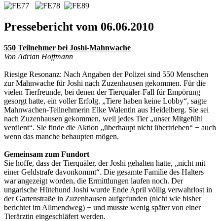
Pressebericht vom 06.06.2010
550 Teilnehmer bei Joshi-Mahnwache
Von Adrian Hoffmann
Riesige Resonanz: Nach Angaben der Polizei sind 550 Menschen
zur Mahnwache für Joshi nach Zuzenhausen gekommen. Für die
vielen Tierfreunde, bei denen der Tierquäler-Fall für Empörung
gesorgt hatte, ein voller Erfolg. „Tiere haben keine Lobby“, sagte
Mahnwachen-Teilnehmerin Elke Walentin aus Heidelberg. Sie sei
nach Zuzenhausen gekommen, weil jedes Tier „unser Mitgefühl
verdient“. Sie finde die Aktion „überhaupt nicht übertrieben“ − auch
wenn das manche behaupten mögen.
Gemeinsam zum Fundort
Sie hoffe, dass der Tierquäler, der Joshi gehalten hatte, „nicht mit
einer Geldstrafe davonkommt“. Die gesamte Familie des Halters
war angezeigt worden, die Ermittlungen laufen noch. Der
ungarische Hütehund Joshi wurde Ende April völlig verwahrlost in
der Gartenstraße in Zuzenhausen aufgefunden (nicht wie bisher
berichtet im Allmendweg) − und musste wenig später von einer
Tierärztin eingeschläfert werden.