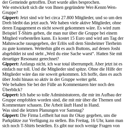
der Gemeinde getroffen. Dort wurde alles besprochen.
Wie entwickelt sich die von Ihnen gegründete Wer-Kennt-Wen-
Gruppe?
Gippert:
Jetzt sind wir bei circa 27.800 Mitglieder, und so um den
Dreh bleibt das jetzt auch. Wir haben viele aktive Mitglieder, ohne
deren Engagement es nicht soweit gekommen wäre. Es wird zum
Beispiel T-Shirts geben, die man nur über die Gruppe bei einem
Mitglied vorbestellen kann. Es kostet 15 Euro und wird am Tag der
Mahnwache rausgegeben, der Erlös soll dem Sinsheimer Tierheim
zu gute kommen. Weiterhin gibt es auch Buttons, auf denen Joshi
abgebildet ist und steht „Weil du eine Sache warst“. Hatten Sie mit
derartiger Resonanz gerechnet?
Gippert:
Anfangs nicht, ich war total überrumpelt. Aber jetzt ist es
einfach nur toll. Und die Mitglieder sind spitze. Ohne die Hilfe der
Mitglieder wäre das nie soweit gekommen. Ich hoffe, dass es auch
über Joshi hinaus so aktiv in der Gruppe weiter geht.
Wie behalten Sie bei der Fülle an Kommentaren hier noch den
Überblick?
Gippert:
Ich habe so tolle Administratoren, die mir im Aufbau der
Gruppe empfohlen worden sind, die mit mir über die Themen und
Kommentare schauen. Die Arbeit läuft Hand in Hand.
Was sind die letzten Planungen vor Samstag?
Gippert:
Die Firma Leifheit hat nun ihr Okay gegeben, uns die
Parkplätze zur Verfügung zu stellen. Bis Freitag, 16 Uhr, kann man
sich noch T-Shirts bestellen. Es gibt nur noch wenige Fragen von