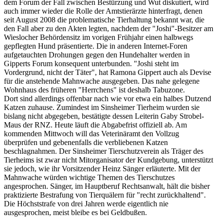
dem Forum der Fall zwischen Bestürzung und Wut diskutiert, wird
auch immer wieder die Rolle der Amtstierärzte hinterfragt, denen
seit August 2008 die problematische Tierhaltung bekannt war, die
den Fall aber zu den Akten legten, nachdem der "Joshi"-Besitzer am
Wieslocher Behördensitz im vorigen Frühjahr einen halbwegs
gepflegten Hund präsentierte. Die in anderen Internet-Foren
aufgetauchten Drohungen gegen den Hundehalter werden in
Gipperts Forum konsequent unterbunden. "Joshi steht im
Vordergrund, nicht der Täter", hat Ramona Gippert auch als Devise
für die anstehende Mahnwache ausgegeben. Das nahe gelegene
Wohnhaus des früheren "Herrchens" ist deshalb Tabuzone.
Dort sind allerdings offenbar nach wie vor etwa ein halbes Dutzend
Katzen zuhause. Zumindest im Sinsheimer Tierheim wurden sie
bislang nicht abgegeben, bestätigte dessen Leiterin Gaby Strobel-
Maus der RNZ. Heute läuft die Abgabefrist offiziell ab. Am
kommenden Mittwoch will das Veterinäramt den Vollzug
überprüfen und gebenenfalls die verbliebenen Katzen
beschlagnahmen. Der Sinsheimer Tierschutzverein als Träger des
Tierheims ist zwar nicht Mitorganisator der Kundgebung, unterstützt
sie jedoch, wie ihr Vorsitzender Heinz Sänger erläuterte. Mit der
Mahnwache würden wichtige Themen des Tierschutzes
angesprochen. Sänger, im Hauptberuf Rechtsanwalt, hält die bisher
praktizierte Bestrafung von Tierquälern für "recht zurückhaltend".
Die Höchststrafe von drei Jahren werde eigentlich nie
ausgesprochen, meist bleibe es bei Geldbußen.