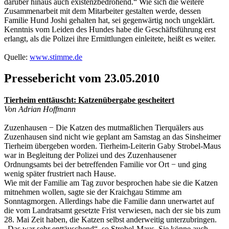
darüber hinaus auch existenzbedrohend.“ Wie sich die weitere
Zusammenarbeit mit dem Mitarbeiter gestalten werde, dessen
Familie Hund Joshi gehalten hat, sei gegenwärtig noch ungeklärt.
Kenntnis vom Leiden des Hundes habe die Geschäftsführung erst
erlangt, als die Polizei ihre Ermittlungen einleitete, heißt es weiter.
Quelle:
www.stimme.de
Pressebericht vom 23.05.2010
Tierheim enttäuscht: Katzenübergabe gescheitert
Von Adrian Hoffmann
Zuzenhausen − Die Katzen des mutmaßlichen Tierquälers aus
Zuzenhausen sind nicht wie geplant am Samstag an das Sinsheimer
Tierheim übergeben worden. Tierheim-Leiterin Gaby Strobel-Maus
war in Begleitung der Polizei und des Zuzenhausener
Ordnungsamts bei der betreffenden Familie vor Ort − und ging
wenig später frustriert nach Hause.
Wie mit der Familie am Tag zuvor besprochen habe sie die Katzen
mitnehmen wollen, sagte sie der Kraichgau Stimme am
Sonntagmorgen. Allerdings habe die Familie dann unerwartet auf
die vom Landratsamt gesetzte Frist verwiesen, nach der sie bis zum
28. Mai Zeit haben, die Katzen selbst anderweitig unterzubringen.
„Das war sehr enttäuschend“, so Strobel-Maus. Sie könne auch