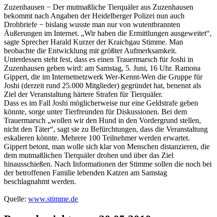
Zuzenhausen − Der mutmaßliche Tierquäler aus Zuzenhausen
bekommt nach Angaben der Heidelberger Polizei nun auch
Drohbriefe − bislang wusste man nur von wutentbrannten
Äußerungen im Internet. „Wir haben die Ermittlungen ausgeweitet“,
sagte Sprecher Harald Kurzer der Kraichgau Stimme. Man
beobachte die Entwicklung mit größter Aufmerksamkeit.
Unterdessen steht fest, dass es einen Trauermarsch für Joshi in
Zuzenhausen geben wird: am Samstag, 5. Juni, 16 Uhr. Ramona
Gippert, die im Internetnetzwerk Wer-Kennt-Wen die Gruppe für
Joshi (derzeit rund 25.000 Mitglieder) gegründet hat, benennt als
Ziel der Veranstaltung härtere Strafen für Tierquäler.
Dass es im Fall Joshi möglicherweise nur eine Geldstrafe geben
könnte, sorge unter Tierfreunden für Diskussionen. Bei dem
Trauermarsch „wollen wir den Hund in den Vordergrund stellen,
nicht den Täter“, sagt sie zu Befürchtungen, dass die Veranstaltung
eskalieren könnte. Mehrere 100 Teilnehmer werden erwartet.
Gippert betont, man wolle sich klar von Menschen distanzieren, die
dem mutmaßlichen Tierquäler drohen und über das Ziel
hinausschießen. Nach Informationen der Stimme sollen die noch bei
der betroffenen Familie lebenden Katzen am Samstag
beschlagnahmt werden.
Quelle:
www.stimme.de