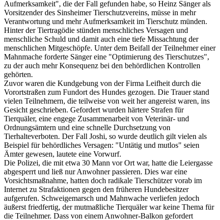
Aufmerksamkeit", die der Fall gefunden habe, so Heinz Sänger als
Vorsitzender des Sinsheimer Tierschutzvereins, müsse in mehr
Verantwortung und mehr Aufmerksamkeit im Tierschutz münden.
Hinter der Tiertragödie stünden menschliches Versagen und
menschliche Schuld und damit auch eine tiefe Missachtung der
menschlichen Mitgeschöpfe. Unter dem Beifall der Teilnehmer einer
Mahnmache forderte Sänger eine "Optimierung des Tierschutzes",
zu der auch mehr Konsequenz bei den behördlichen Kontrollen
gehörten.
Zuvor waren die Kundgebung von der Firma Leifheit durch die
Vorortstraßen zum Fundort des Hundes gezogen. Die Trauer stand
vielen Teilnehmern, die teilweise von weit her angereist waren, ins
Gesicht geschrieben. Gefordert wurden härtere Strafen für
Tierquäler, eine engege Zusammenarbeit von Veterinär- und
Ordnungsämtern und eine schnelle Durchsetzung von
Tierhalteverboten. Der Fall Joshi, so wurde deutlich gilt vielen als
Beispiel für behördliches Versagen: "Untätig und mutlos" seien
Ämter gewesen, lautete eine Vorwurf.
Die Polizei, die mit etwa 30 Mann vor Ort war, hatte die Leiergasse
abgesperrt und ließ nur Anwohner passieren. Dies war eine
Vorsichtsmaßnahme, hatten doch radikale Tierschützer vorab im
Internet zu Strafaktionen gegen den früheren Hundebesitzer
aufgerufen. Schweigemarsch und Mahnwache verliefen jedoch
äußerst friedfertig, der mutmaßliche Tierquäler war keine Thema für
die Teilnehmer. Dass von einem Anwohner-Balkon gefordert