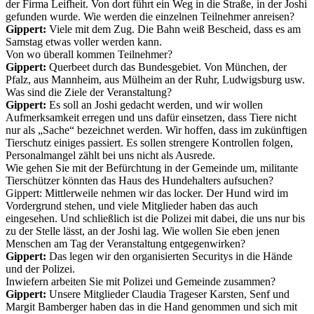
der Firma Leifheit. Von dort führt ein Weg in die Straße, in der Joshi
gefunden wurde. Wie werden die einzelnen Teilnehmer anreisen?
Gippert:
Viele mit dem Zug. Die Bahn weiß Bescheid, dass es am
Samstag etwas voller werden kann.
Von wo überall kommen Teilnehmer?
Gippert:
Querbeet durch das Bundesgebiet. Von München, der
Pfalz, aus Mannheim, aus Mülheim an der Ruhr, Ludwigsburg usw.
Was sind die Ziele der Veranstaltung?
Gippert:
Es soll an Joshi gedacht werden, und wir wollen
Aufmerksamkeit erregen und uns dafür einsetzen, dass Tiere nicht
nur als „Sache“ bezeichnet werden. Wir hoffen, dass im zukünftigen
Tierschutz einiges passiert. Es sollen strengere Kontrollen folgen,
Personalmangel zählt bei uns nicht als Ausrede.
Wie gehen Sie mit der Befürchtung in der Gemeinde um, militante
Tierschützer könnten das Haus des Hundehalters aufsuchen?
Gippert: Mittlerweile nehmen wir das locker. Der Hund wird im
Vordergrund stehen, und viele Mitglieder haben das auch
eingesehen. Und schließlich ist die Polizei mit dabei, die uns nur bis
zu der Stelle lässt, an der Joshi lag. Wie wollen Sie eben jenen
Menschen am Tag der Veranstaltung entgegenwirken?
Gippert:
Das legen wir den organisierten Securitys in die Hände
und der Polizei.
Inwiefern arbeiten Sie mit Polizei und Gemeinde zusammen?
Gippert:
Unsere Mitglieder Claudia Trageser Karsten, Senf und
Margit Bamberger haben das in die Hand genommen und sich mit