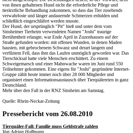
von ihnen gehaltenen Hund nicht die erforderliche Pflege und
tierärztliche Behandlung zukommen, so dass das Tier zusehends
verwahrloste und länger andauernde Schmerzen erdulden und
schließlich eingeschläfert werden musste.
Der Hund, der ursprünglich "Pit" hieß und unter dem vom
Sinsheimer Tierheim verwendeten Namen "Joshi" traurige
Berühmtheit erlangte, war Ende April in Zuzenhausen auf der
Straße gefunden worden: mit offenen Wunden, in denen Maden
hausten, mit gebrochenem Schwanz und derart langem und
verfilztem Fell, dass ihm das Laufen unmöglich geworden war. Das
Tierschicksal hatte viele Menschen erschüttert. Zu einem
Schweigemarsch und einer Mahnwache waren im Juni rund 550
Teilnehmer gekommen. Eine eigens für "Joshi" gegründete Internet-
Gruppe zählt heute immer noch über 28 000 Mitglieder und
organisiert einen Informationsaustausch über Tierquälereien in ganz
Deutschland.
Mehr über den Fall in der RNZ Sinsheim am Samstag.
Quelle: Rhein-Neckar-Zeitung
Pressebericht vom 26.08.2010
Tierquäler-Fall: Familie muss Geldstrafe zahlen
Von Adrian Hoffmann