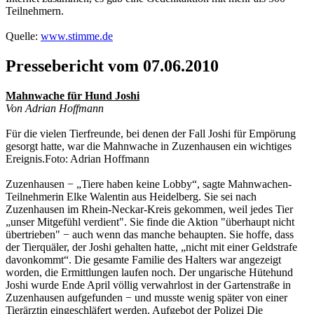
Teilnehmern.
Quelle:
www.stimme.de
Pressebericht vom 07.06.2010
Mahnwache für Hund Joshi
Von Adrian Hoffmann
Für die vielen Tierfreunde, bei denen der Fall Joshi für Empörung
gesorgt hatte, war die Mahnwache in Zuzenhausen ein wichtiges
Ereignis.Foto: Adrian Hoffmann
Zuzenhausen − „Tiere haben keine Lobby“, sagte Mahnwachen-
Teilnehmerin Elke Walentin aus Heidelberg. Sie sei nach
Zuzenhausen im Rhein-Neckar-Kreis gekommen, weil jedes Tier
„unser Mitgefühl verdient". Sie finde die Aktion "überhaupt nicht
übertrieben" − auch wenn das manche behaupten. Sie hoffe, dass
der Tierquäler, der Joshi gehalten hatte, „nicht mit einer Geldstrafe
davonkommt“. Die gesamte Familie des Halters war angezeigt
worden, die Ermittlungen laufen noch. Der ungarische Hütehund
Joshi wurde Ende April völlig verwahrlost in der Gartenstraße in
Zuzenhausen aufgefunden − und musste wenig später von einer
Tierärztin eingeschläfert werden. Aufgebot der Polizei Die