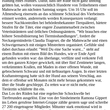
Haltung eines Hundes. Dafür, dass der Rüde nicht ganz unnötig
gelitten hat, wollen voraussichtlich Hunderte von Teilnehmern einer
Mahnwache am nächsten Samstag sorgen. Um 16 Uhr soll im
Allmendweg einerseits an das schlimme Schicksal des Vierbeiners
erinnert werden, andererseits werden Konsequenzen verlangt:
bessere Nachkontrollen bei behördenbekannter Tierquälerei, härtere
Strafen für die Täter, eine engere Zusammenarbeit zwischen
Veterinärämtern und örtlichen Ordnungsämtern. "Wir brauchen eine
höhere Sensibilisierung bei Tiermisshandlungen", fordert die
Neckargemünderin Claudia Trageser, die die Mahnwache und einen
Schweigemarsch mit einigen Mitstreitern organisiert. Gefühle sind
dabei durchaus erlaubt: "Weil Du eine Sache warst..." steht auf
einem Button mit einem Bild des Hundes, wie er Ende April
gefunden worden war: das überlange, verfilzte und verkotete Fell
um den ganzen Körper gewickelt, mit über fünf Zentimeter langen,
verkrümmten Krallen, mit Maden in einer offenen Wunde, mit
gebrochenem Schwanz und mit tieftraurigen Augen. In einer letzten
Kraftanstrengung hatte sich der Hund aus seinem Verschlag, aus
dem er offenbar seit Monaten nicht mehr heraus gekommen war,
über die Straße geschleppt. Zu retten war er nicht mehr, eine
Tierärztin schläferte ihn ein.
Das Los des Rüden hat eine regelrechte Schockwelle bei
Tierfreunden ausgelöst. Eine von der Sinsheimerin Ramona Gippert
ins Leben gerufene Internet-Gruppe zählte gestern sage und schreibe
27 200 eingetragene Mitglieder. Mitunter stark emotional wird in