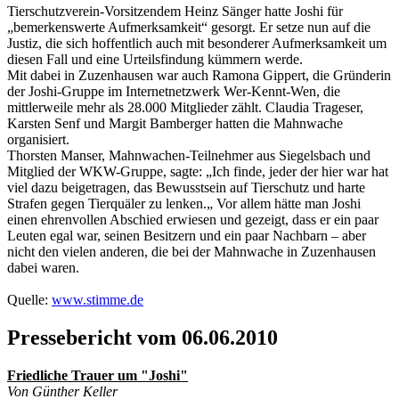
Tierschutzverein-Vorsitzendem Heinz Sänger hatte Joshi für
„bemerkenswerte Aufmerksamkeit“ gesorgt. Er setze nun auf die
Justiz, die sich hoffentlich auch mit besonderer Aufmerksamkeit um
diesen Fall und eine Urteilsfindung kümmern werde.
Mit dabei in Zuzenhausen war auch Ramona Gippert, die Gründerin
der Joshi-Gruppe im Internetnetzwerk Wer-Kennt-Wen, die
mittlerweile mehr als 28.000 Mitglieder zählt. Claudia Trageser,
Karsten Senf und Margit Bamberger hatten die Mahnwache
organisiert.
Thorsten Manser, Mahnwachen-Teilnehmer aus Siegelsbach und
Mitglied der WKW-Gruppe, sagte: „Ich finde, jeder der hier war hat
viel dazu beigetragen, das Bewusstsein auf Tierschutz und harte
Strafen gegen Tierquäler zu lenken.„ Vor allem hätte man Joshi
einen ehrenvollen Abschied erwiesen und gezeigt, dass er ein paar
Leuten egal war, seinen Besitzern und ein paar Nachbarn – aber
nicht den vielen anderen, die bei der Mahnwache in Zuzenhausen
dabei waren.
Quelle:
www.stimme.de
Pressebericht vom 06.06.2010
Friedliche Trauer um "Joshi"
Von Günther Keller