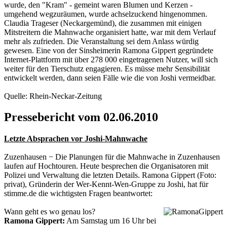
wurde, den "Kram" - gemeint waren Blumen und Kerzen -
umgehend wegzuräumen, wurde achselzuckend hingenommen.
Claudia Trageser (Neckargemünd), die zusammen mit einigen
Mitstreitern die Mahnwache organisiert hatte, war mit dem Verlauf
mehr als zufrieden. Die Veranstaltung sei dem Anlass würdig
gewesen. Eine von der Sinsheimerin Ramona Gippert gegründete
Internet-Plattform mit über 278 000 eingetragenen Nutzer, will sich
weiter für den Tierschutz engagieren. Es müsse mehr Sensibilität
entwickelt werden, dann seien Fälle wie die von Joshi vermeidbar.
Quelle: Rhein-Neckar-Zeitung
Pressebericht vom 02.06.2010
Letzte Absprachen vor Joshi-Mahnwache
Zuzenhausen − Die Planungen für die Mahnwache in Zuzenhausen
laufen auf Hochtouren. Heute besprechen die Organisatoren mit
Polizei und Verwaltung die letzten Details. Ramona Gippert (Foto:
privat), Gründerin der Wer-Kennt-Wen-Gruppe zu Joshi, hat für
stimme.de die wichtigsten Fragen beantwortet:
Wann geht es wo genau los?
Ramona Gippert:
Am Samstag um 16 Uhr bei