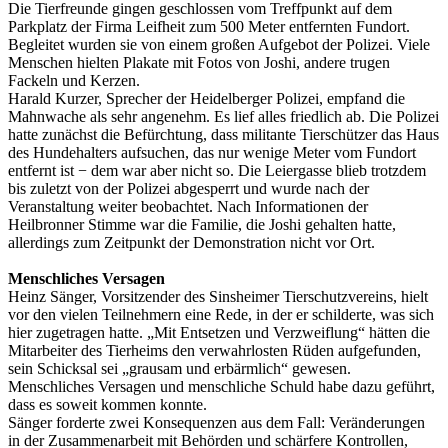
Die Tierfreunde gingen geschlossen vom Treffpunkt auf dem
Parkplatz der Firma Leifheit zum 500 Meter entfernten Fundort.
Begleitet wurden sie von einem großen Aufgebot der Polizei. Viele
Menschen hielten Plakate mit Fotos von Joshi, andere trugen
Fackeln und Kerzen.
Harald Kurzer, Sprecher der Heidelberger Polizei, empfand die
Mahnwache als sehr angenehm. Es lief alles friedlich ab. Die Polizei
hatte zunächst die Befürchtung, dass militante Tierschützer das Haus
des Hundehalters aufsuchen, das nur wenige Meter vom Fundort
entfernt ist − dem war aber nicht so. Die Leiergasse blieb trotzdem
bis zuletzt von der Polizei abgesperrt und wurde nach der
Veranstaltung weiter beobachtet. Nach Informationen der
Heilbronner Stimme war die Familie, die Joshi gehalten hatte,
allerdings zum Zeitpunkt der Demonstration nicht vor Ort.
Menschliches Versagen
Heinz Sänger, Vorsitzender des Sinsheimer Tierschutzvereins, hielt
vor den vielen Teilnehmern eine Rede, in der er schilderte, was sich
hier zugetragen hatte. „Mit Entsetzen und Verzweiflung“ hätten die
Mitarbeiter des Tierheims den verwahrlosten Rüden aufgefunden,
sein Schicksal sei „grausam und erbärmlich“ gewesen.
Menschliches Versagen und menschliche Schuld habe dazu geführt,
dass es soweit kommen konnte.
Sänger forderte zwei Konsequenzen aus dem Fall: Veränderungen
in der Zusammenarbeit mit Behörden und schärfere Kontrollen,